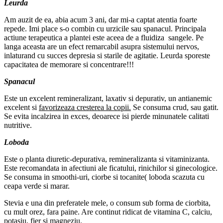
Leurda
Am auzit de ea, abia acum 3 ani, dar mi-a captat atentia foarte
repede. Imi place s-o combin cu urzicile sau spanacul. Principala
actiune terapeutica a plantei este aceea de a fluidiza sangele. Pe
langa aceasta are un efect remarcabil asupra sistemului nervos,
inlaturand cu succes depresia si starile de agitatie. Leurda sporeste
capacitatea de memorare si concentrare!!!
Spanacul
Este un excelent remineralizant, laxativ si depurativ, un antianemic
excelent si
favorizeaza cresterea la copii.
Se consuma crud, sau gatit.
Se evita incalzirea in exces, deoarece isi pierde minunatele calitati
nutritive.
Loboda
Este o planta diuretic-depurativa, remineralizanta si vitaminizanta.
Este recomandata in afectiuni ale ficatului, rinichilor si ginecologice.
Se consuma in smoothi-uri, ciorbe si tocanite( loboda scazuta cu
ceapa verde si marar.
Stevia e una din preferatele mele, o consum sub forma de ciorbita,
cu mult orez, fara paine. Are continut ridicat de vitamina C, calciu,
potasiu, fier si magneziu.