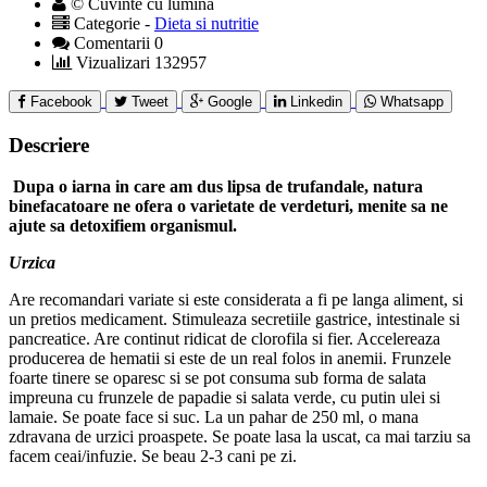
© Cuvinte cu lumina
Categorie -
Dieta si nutritie
Comentarii 0
Vizualizari 132957
Facebook
Tweet
Google
Linkedin
Whatsapp
Descriere
Dupa o iarna in care am dus lipsa de trufandale, natura
binefacatoare ne ofera o varietate de verdeturi, menite sa ne
ajute sa detoxifiem organismul.
Urzica
Are recomandari variate si este considerata a fi pe langa aliment, si
un pretios medicament. Stimuleaza secretiile gastrice, intestinale si
pancreatice. Are continut ridicat de clorofila si fier. Accelereaza
producerea de hematii si este de un real folos in anemii. Frunzele
foarte tinere se oparesc si se pot consuma sub forma de salata
impreuna cu frunzele de papadie si salata verde, cu putin ulei si
lamaie. Se poate face si suc. La un pahar de 250 ml, o mana
zdravana de urzici proaspete. Se poate lasa la uscat, ca mai tarziu sa
facem ceai/infuzie. Se beau 2-3 cani pe zi.