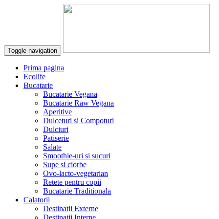
Toggle navigation
Prima pagina
Ecolife
Bucatarie
Bucatarie Vegana
Bucatarie Raw Vegana
Aperitive
Dulceturi si Compoturi
Dulciuri
Patiserie
Salate
Smoothie-uri si sucuri
Supe si ciorbe
Ovo-lacto-vegetarian
Retete pentru copii
Bucatarie Traditionala
Calatorii
Destinatii Externe
Destinatii Interne