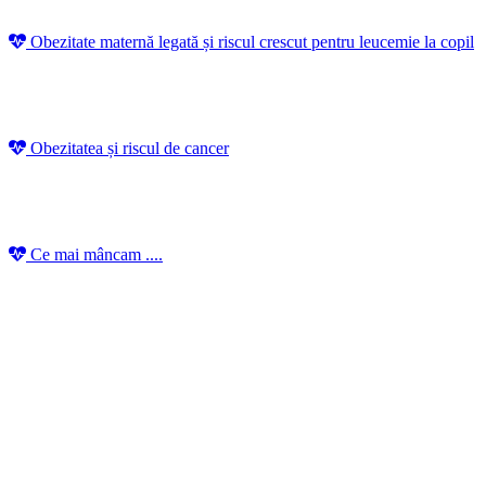
Obezitate maternă legată și riscul crescut pentru leucemie la copil
Obezitatea și riscul de cancer
Ce mai mâncam ....