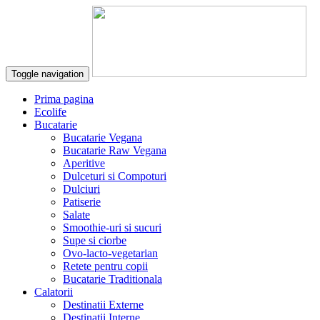
Toggle navigation
Prima pagina
Ecolife
Bucatarie
Bucatarie Vegana
Bucatarie Raw Vegana
Aperitive
Dulceturi si Compoturi
Dulciuri
Patiserie
Salate
Smoothie-uri si sucuri
Supe si ciorbe
Ovo-lacto-vegetarian
Retete pentru copii
Bucatarie Traditionala
Calatorii
Destinatii Externe
Destinatii Interne